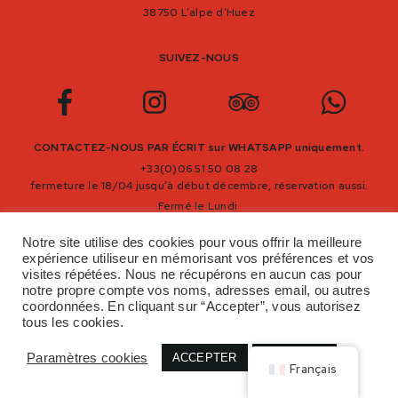
38750 L’alpe d’Huez
SUIVEZ-NOUS
CONTACTEZ-NOUS PAR ÉCRIT sur WHATSAPP uniquement.
+33(0)06 51 50 08 28
fermeture le 18/04 jusqu’à début décembre, réservation aussi.
Fermé le Lundi
Notre site utilise des cookies pour vous offrir la meilleure
expérience utiliseur en mémorisant vos préférences et vos
Consulter les mentions légales
visites répétées. Nous ne récupérons en aucun cas pour
notre propre compte vos noms, adresses email, ou autres
coordonnées. En cliquant sur “Accepter”, vous autorisez
Tous droits réservés © La Crémaillère 2021
tous les cookies.
Paramètres cookies
ACCEPTER
REJECTER
Français