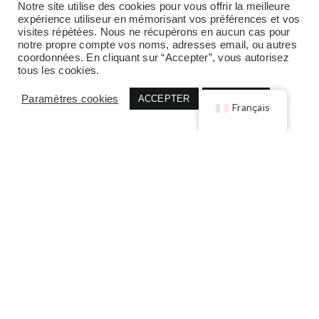
FAMILLE DIFFONTY
Notre site utilise des cookies pour vous offrir la meilleure
expérience utiliseur en mémorisant vos préférences et vos
visites répétées. Nous ne récupérons en aucun cas pour
Viticulteurs de la Vallée du Rhône
notre propre compte vos noms, adresses email, ou autres
4 générations de viticulteurs sur 15 ha
coordonnées. En cliquant sur “Accepter”, vous autorisez
d’une des plus belles appellations
«
tous les cookies.
Château-Neuf-du-Pape ».
Paramètres cookies
ACCEPTER
REJECTER
www.chateau-sixtine.com
Français
PASCAL MASSONDE
Charcuterie familiale (4ème génération)
et artisanal à Souraide, au cœur du Pays
Basque
La tradition du cochon et de toute la
charcuterie du pays basque.
www.pascal-massonde.com
LA CAVE D’IROULEGUY
Coopérative viticole au pied des