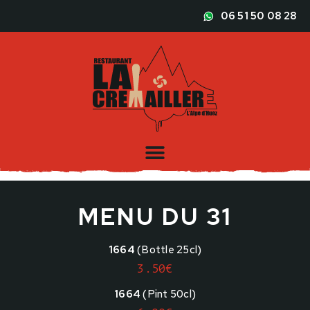
06 51 50 08 28
MENU DU 31
1664
(Bottle 25cl)
3.50€
1664
(Pint 50cl)