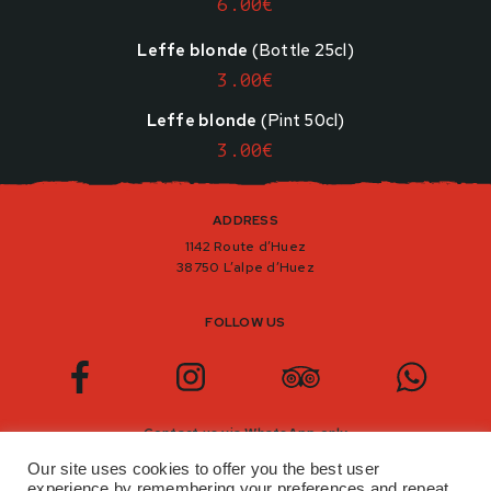
6.00€
Leffe blonde
(Bottle 25cl)
3.00€
Leffe blonde
(Pint 50cl)
3.00€
ADDRESS
1142 Route d’Huez
38750 L’alpe d’Huez
FOLLOW US
Contact us via WhatsApp only
+33(0)06 51 50 08 28
Our site uses cookies to offer you the best user
fermeture le 18/04 jusqu’à début décembre, réservation aussi.
experience by remembering your preferences and repeat